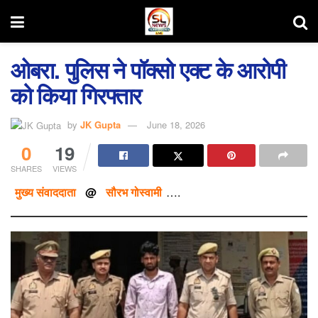
ओबरा. पुलिस ने पॉक्सो एक्ट के आरोपी
को किया गिरफ्तार
by
JK Gupta
June 18, 2026
0
19
SHARES
VIEWS
मुख्य संवाददाता
@
सौरभ गोस्वामी
….