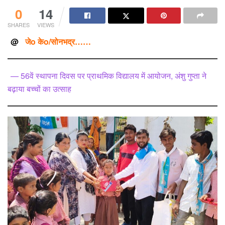
0
14
SHARES
VIEWS
@
जेo केo/सोनभद्र……
— 56वें स्थापना दिवस पर प्राथमिक विद्यालय में आयोजन, अंशु गुप्ता ने
बढ़ाया बच्चों का उत्साह