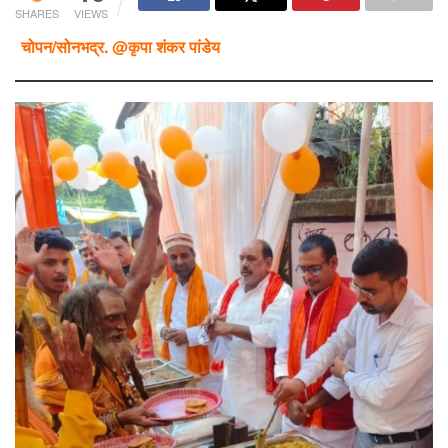
SHARES
VIEWS
चोपन/सोनभद्र. @कृपा शंकर पांडेय