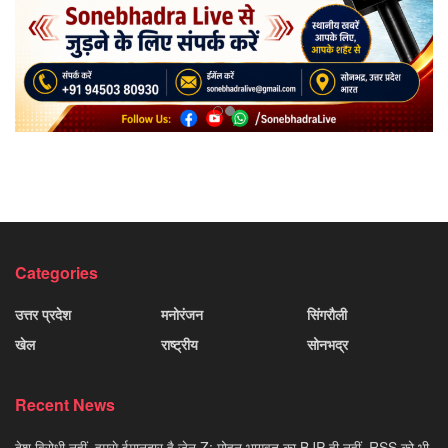
Categories
उत्तर प्रदेश
मनोरंजन
सिंगरौली
खेल
राष्ट्रीय
सोनभद्र
Recent News
देश विरोधी नहीं, हमसे ईमानदार है जेन Z; मोहन भागवत का BJP ही नहीं, RSS को भी